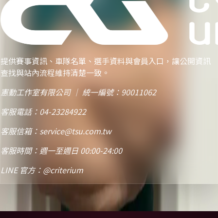
提供賽事資訊、車隊名單、選手資料與會員入口，讓公開資訊
查找與站內流程維持清楚一致。
憲動工作室有限公司 ｜ 統一編號：90011062
客服電話：
04-23284922
客服信箱：
service@tsu.com.tw
客服時間：週一至週日 00:00-24:00
LINE 官方：
@criterium
©
2026
憲動工作室有限公司 All rights reserved.