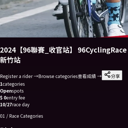
2024【96聯賽_收官站】 96CyclingRace
新竹站
Register a rider →
Browse categories
查看成績 →
分享
1
categories
Open
spots
$ 0
entry fee
10/27
race day
01 / Race Categories