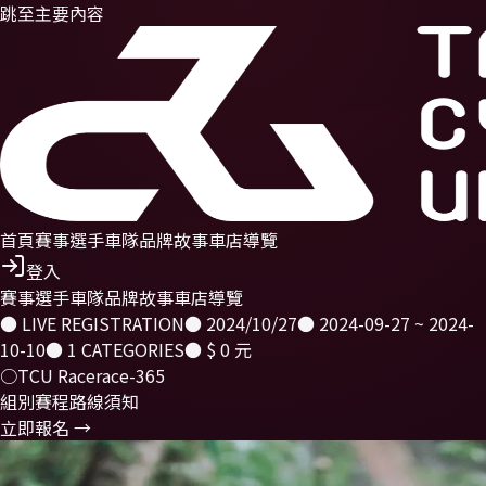
跳至主要內容
首頁
賽事
選手
車隊
品牌故事
車店導覽
登入
賽事
選手
車隊
品牌故事
車店導覽
● LIVE REGISTRATION
●
2024/10/27
●
2024-09-27 ~ 2024-
10-10
●
1
CATEGORIES
●
$ 0 元
○
TCU Race
race-365
組別
賽程
路線
須知
立即報名 →