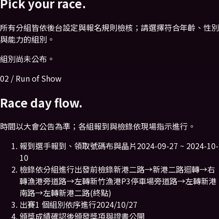
Pick your race.
所有分組皆依後台設定與報名規則檢核；請選擇符合年齡、性別
與能力的組別。
組別尚未公布。
02 / Run of Show
Race day flow.
時間以大會公告為準；各組報到與檢錄依現場指示進行。
報到
選手報到、領取號碼布與晶片
2024-09-27 ~ 2024-10-
10
檢錄
依分組進行出發前檢錄
新港二路→新港二路迴轉→右
轉漁港旁道路→左轉新竹漁港P3停車場旁道路→左轉新港
南路→左轉新港二路(終點)
出賽
1 個組別依序進行
2024/10/27
頒獎
成績確認後頒發獎項與證書
公開