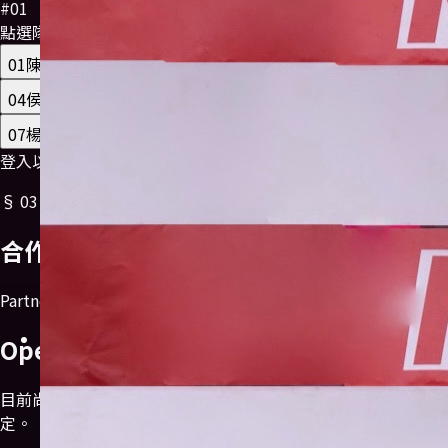
#
01
點選隊員
01
/
8
01
陳尚邑
rider
02
方睿妍
rider
03
張峻嘉
rider
04
侯程皓
rider
05
李芮廷
rider
06
陳鈺甯
rider
07
楊珵宇
rider
08
陳昫喬
rider
登入以申請加入
§
03
/
合作夥伴
合作
夥伴
Partner profile
Open for partners.
目前尚未公開核准贊助商，隊長可從會員中心申請或由管理端設
定。