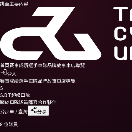
跳至主要內容
首頁
賽事
成績
選手
車隊
品牌故事
車店導覽
登入
賽事
成績
選手
車隊
品牌故事
車店導覽
S
S.B.T超級車隊
關於車隊
隊員陣容
合作夥伴
滑步車
/ 臺灣
分享
8
位隊員