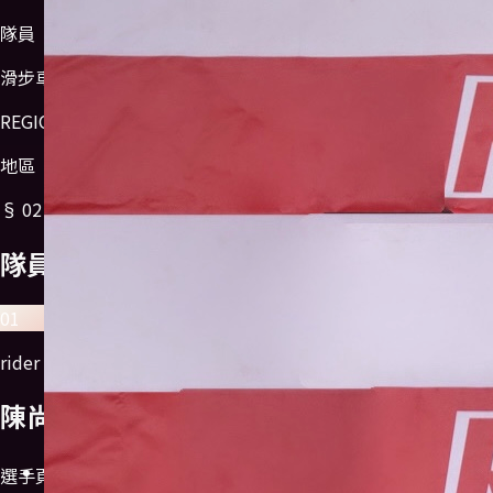
隊員
滑步車
REGION
地區
§
02
/
隊員陣容
隊員
陣容
01
rider
陳尚邑
選手頁