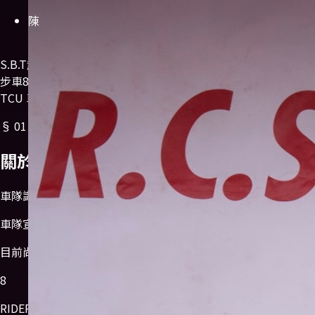
陳
S.B.T超級車隊
滑步車
8 位隊員
TCU 車隊
公路賽
S.B.T超級車隊
滑
步車
8 位隊員
TCU 車隊
公路賽
S.B.T超級車隊
滑步車
8 位隊員
TCU 車隊
公路賽
§
01
/
關於車隊
關於
車隊
車隊識別
車隊宣言
目前尚未提供車隊介紹。
8
RIDERS