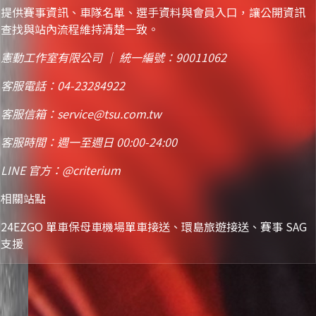
提供賽事資訊、車隊名單、選手資料與會員入口，讓公開資訊
查找與站內流程維持清楚一致。
憲動工作室有限公司 ｜ 統一編號：90011062
客服電話：
04-23284922
客服信箱：
service@tsu.com.tw
客服時間：週一至週日 00:00-24:00
LINE 官方：
@criterium
相關站點
24EZGO 單車保母車
機場單車接送、環島旅遊接送、賽事 SAG
支援
©
2026
憲動工作室有限公司 All rights reserved.