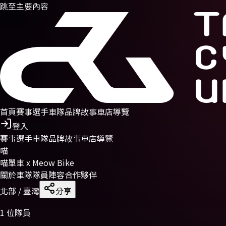
跳至主要內容
首頁
賽事
選手
車隊
品牌故事
車店導覽
登入
賽事
選手
車隊
品牌故事
車店導覽
喵
喵單車 x Meow Bike
關於車隊
隊員陣容
合作夥伴
北部
/ 臺灣
分享
1
位隊員