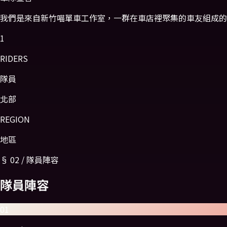
我們是來自新竹喵單車工作室，一群在車店裡聚集的車友組成的
1
RIDERS
隊員
北部
REGION
地區
§
02
/
隊員陣容
隊員
陣容
01