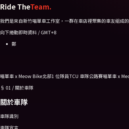
Ride The
Team.
我們是來自新竹喵單車工作室，一群在車店裡聚集的車友組成的
向下捲動
即時資料 / GMT+8
鄭
喵單車 x Meow Bike
北部
1 位隊員
TCU 車隊
公路賽
喵單車 x Meo
§
01
/
關於車隊
關於
車隊
車隊識別
車隊宣言