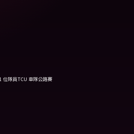
1 位隊員
TCU 車隊
公路賽