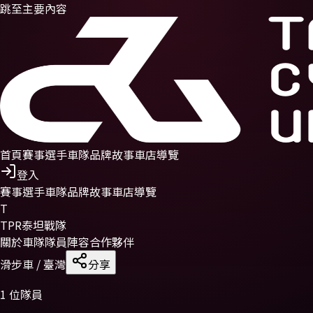
跳至主要內容
首頁
賽事
選手
車隊
品牌故事
車店導覽
登入
賽事
選手
車隊
品牌故事
車店導覽
T
TPR泰坦戰隊
關於車隊
隊員陣容
合作夥伴
滑步車
/ 臺灣
分享
1
位隊員