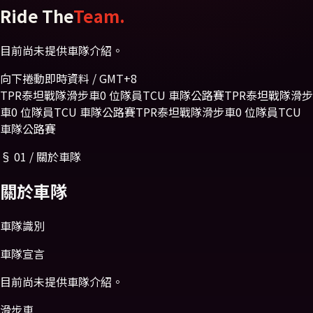
Ride The
Team.
目前尚未提供車隊介紹。
向下捲動
即時資料 / GMT+8
TPR泰坦戰隊
滑步車
0 位隊員
TCU 車隊
公路賽
TPR泰坦戰隊
滑步
車
0 位隊員
TCU 車隊
公路賽
TPR泰坦戰隊
滑步車
0 位隊員
TCU
車隊
公路賽
§
01
/
關於車隊
關於
車隊
車隊識別
車隊宣言
目前尚未提供車隊介紹。
滑步車