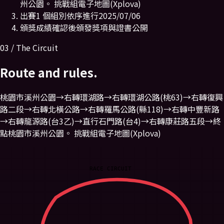
州公園。 挑戰組電子地圖(Xplova)
出賽
1 個組別依序進行
2025/07/06
頒獎
成績確認後頒發獎項與證書
公開
03 / The Circuit
Route and rules.
桃園市溪州公園→右轉環湖路→右轉環湖公路(桃63)→右轉復興
路二段→右轉北橫公路→右轉羅馬公路(縣118)→右轉中豐新路
→右轉龍源路(台3乙)→直行石門路(台4)→右轉康莊路五段→終
點桃園市溪州公園。 挑戰組電子地圖(Xplova)
RACE CIRCUIT