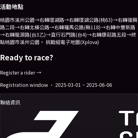
活動地點
桃園市溪州公園→右轉環湖路→右轉環湖公路(桃63)→右轉復興
路二段→右轉北橫公路→右轉羅馬公路(縣118)→右轉中豐新路
→右轉龍源路(台3乙)→直行石門路(台4)→右轉康莊路五段→終
點桃園市溪州公園。 挑戰組電子地圖(Xplova)
Ready to race?
Register a rider →
Registration window ·
2025-03-01 ~ 2025-06-06
聯絡資訊