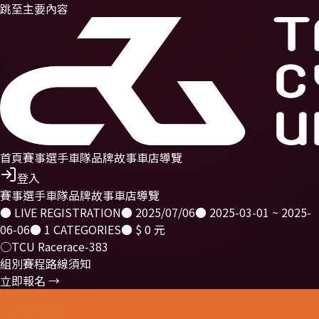
跳至主要內容
首頁
賽事
選手
車隊
品牌故事
車店導覽
登入
賽事
選手
車隊
品牌故事
車店導覽
● LIVE REGISTRATION
●
2025/07/06
●
2025-03-01 ~ 2025-
06-06
●
1
CATEGORIES
●
$ 0 元
○
TCU Race
race-383
組別
賽程
路線
須知
立即報名 →