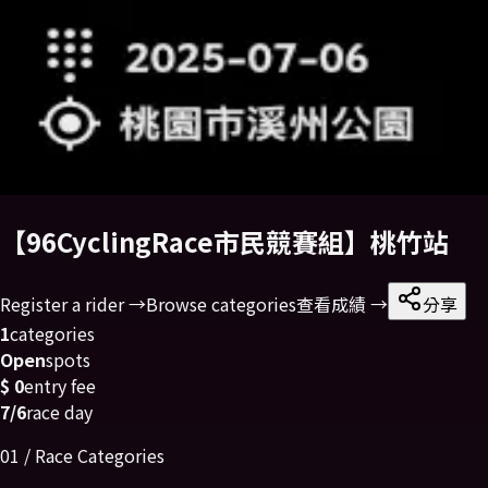
【96CyclingRace市民競賽組】桃竹站
Register a rider →
Browse categories
查看成績 →
分享
1
categories
Open
spots
$ 0
entry fee
7/6
race day
01 / Race Categories