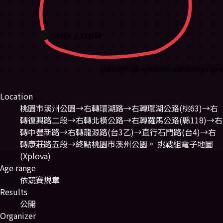
START / FINISH
桃園市溪州公園→右轉環湖路→右轉環湖公路(桃63)
Location
桃園市溪州公園→右轉環湖路→右轉環湖公路(桃63)→右
轉復興路二段→右轉北橫公路→右轉羅馬公路(縣118)→右
轉中豐新路→右轉龍源路(台3乙)→直行石門路(台4)→右
轉康莊路五段→終點桃園市溪州公園。 挑戰組電子地圖
(Xplova)
Age range
依競賽規章
Results
公開
Organizer