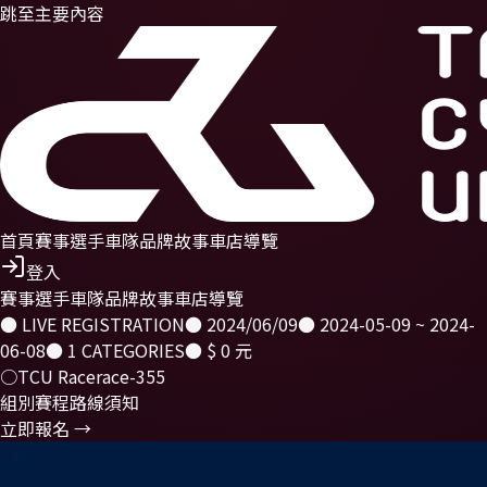
跳至主要內容
首頁
賽事
選手
車隊
品牌故事
車店導覽
登入
賽事
選手
車隊
品牌故事
車店導覽
● LIVE REGISTRATION
●
2024/06/09
●
2024-05-09 ~ 2024-
06-08
●
1
CATEGORIES
●
$ 0 元
○
TCU Race
race-355
組別
賽程
路線
須知
立即報名 →