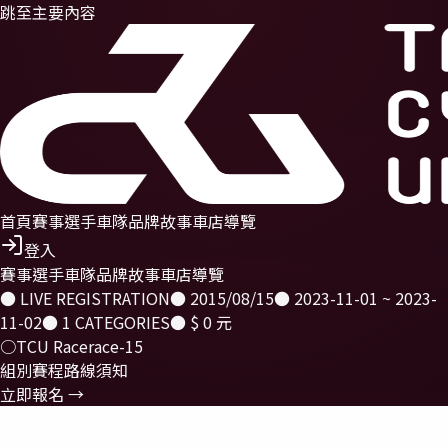
跳至主要內容
首頁
賽事
選手
車隊
品牌故事
車店導覽
登入
賽事
選手
車隊
品牌故事
車店導覽
● LIVE REGISTRATION
●
2015/08/15
●
2023-11-01 ~ 2023-
11-02
●
1
CATEGORIES
●
$ 0 元
○
TCU Race
race-15
組別
賽程
路線
須知
立即報名 →