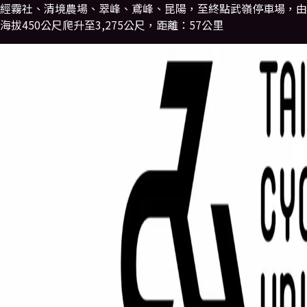
經霧社、清境農場、翠峰、鳶峰、昆陽，至終點武嶺停車場，由
海拔450公尺爬升至3,275公尺，距離：57公里