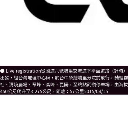
● Live registration
從國道六號埔里交流道下平面道路（計時）
出發，經台灣地理中心碑，於台中榮總埔里分院前放行，騎經霧
社、清境農場、翠峰、鳶峰、昆陽，至終點武嶺停車場，由海拔
450公尺爬升至3,275公尺，距離：57公里
2015/08/15