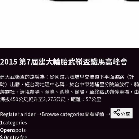
2015 第7屆建大輪胎武嶺盃鐵馬高峰會
建大武嶺盃的路線為：從國道六號埔里交流道下平面道路（計
時）出發，經台灣地理中心碑，於台中榮總埔里分院前放行，騎
經霧社、清境農場、翠峰、鳶峰、昆陽，至終點武嶺停車場，由
海拔450公尺爬升至3,275公尺，距離：57公里
Register a rider →
Browse categories
查看成績 →
分享
1
categories
Open
spots
$ 0
entry fee